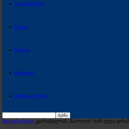
კალათბურთი
რაგბი
ბლოგი
ჟურნალი
ფოტოგალერეა
მთავარი ნიუსი
კვარაცხელიას „ნაპოლის“ სამი ქულა დრა