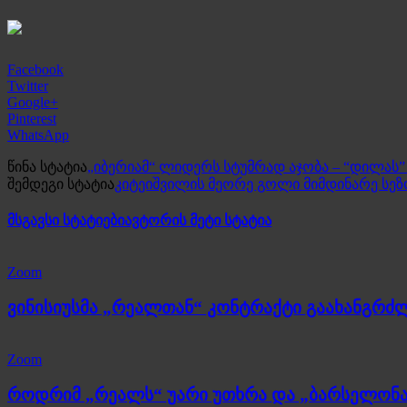
Facebook
Twitter
Google+
Pinterest
WhatsApp
წინა სტატია
„იბერიამ“ ლიდერს სტუმრად აჯობა – “დილას” 
შემდეგი სტატია
კიტეიშვილის მეორე გოლი მიმდინარე სეზ
მსგავსი სტატიები
ავტორის მეტი სტატია
Zoom
ვინისიუსმა „რეალთან“ კონტრაქტი გაახანგრძ
Zoom
როდრიმ „რეალს“ უარი უთხრა და „ბარსელონა