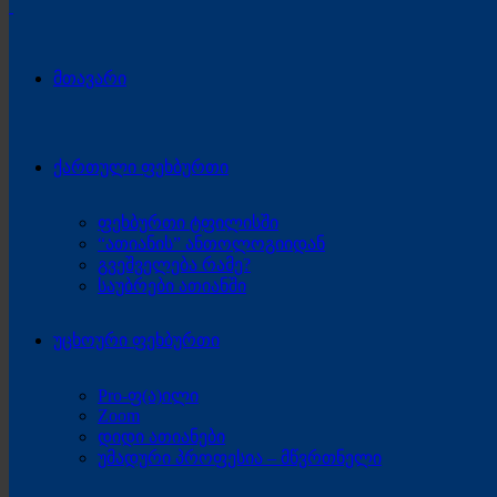
მთავარი
ქართული ფეხბურთი
ფეხბურთი ტფილისში
“ათიანის” ანთოლოგიიდან
გვეშველება რამე?
საუბრები ათიანში
უცხოური ფეხბურთი
Pro-ფ(ა)ილი
Zoom
დიდი ათიანები
უმადური პროფესია – მწვრთნელი