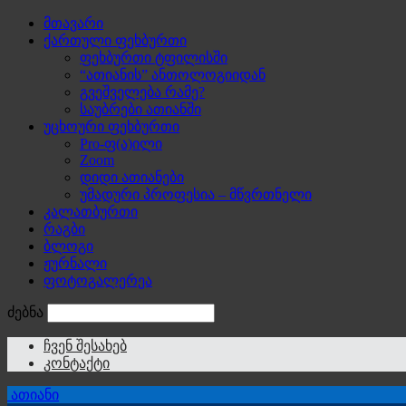
მთავარი
ქართული ფეხბურთი
ფეხბურთი ტფილისში
“ათიანის” ანთოლოგიიდან
გვეშველება რამე?
საუბრები ათიანში
უცხოური ფეხბურთი
Pro-ფ(ა)ილი
Zoom
დიდი ათიანები
უმადური პროფესია – მწვრთნელი
კალათბურთი
რაგბი
ბლოგი
ჟურნალი
ფოტოგალერეა
ძებნა
ჩვენ შესახებ
კონტაქტი
ათიანი