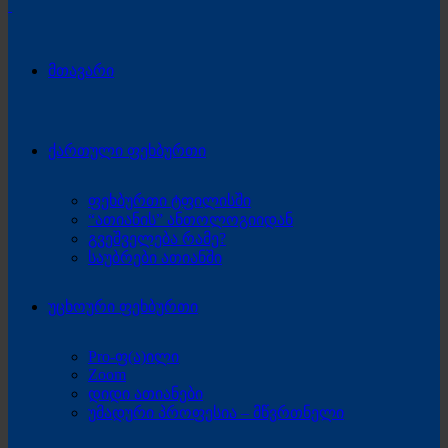
მთავარი
ქართული ფეხბურთი
ფეხბურთი ტფილისში
“ათიანის” ანთოლოგიიდან
გვეშველება რამე?
საუბრები ათიანში
უცხოური ფეხბურთი
Pro-ფ(ა)ილი
Zoom
დიდი ათიანები
უმადური პროფესია – მწვრთნელი