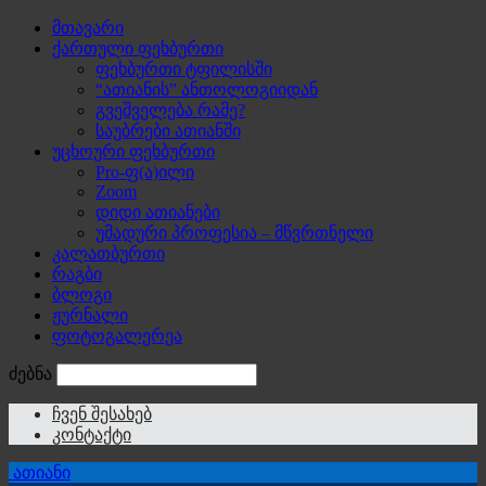
მთავარი
ქართული ფეხბურთი
ფეხბურთი ტფილისში
“ათიანის” ანთოლოგიიდან
გვეშველება რამე?
საუბრები ათიანში
უცხოური ფეხბურთი
Pro-ფ(ა)ილი
Zoom
დიდი ათიანები
უმადური პროფესია – მწვრთნელი
კალათბურთი
რაგბი
ბლოგი
ჟურნალი
ფოტოგალერეა
ძებნა
ჩვენ შესახებ
კონტაქტი
ათიანი