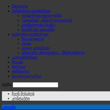
მთავარი
ქართული ფეხბურთი
ფეხბურთი ტფილისში
“ათიანის” ანთოლოგიიდან
გვეშველება რამე?
საუბრები ათიანში
უცხოური ფეხბურთი
Pro-ფ(ა)ილი
Zoom
დიდი ათიანები
უმადური პროფესია – მწვრთნელი
კალათბურთი
რაგბი
ბლოგი
ჟურნალი
ფოტოგალერეა
ძებნა
ჩვენ შესახებ
კონტაქტი
ათიანი