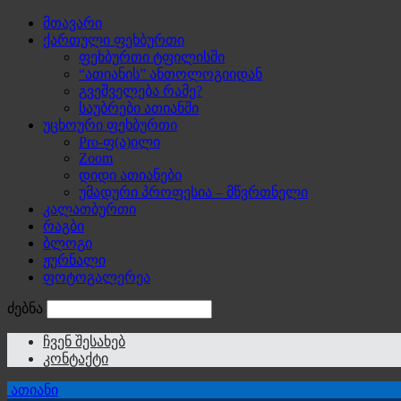
მთავარი
ქართული ფეხბურთი
ფეხბურთი ტფილისში
“ათიანის” ანთოლოგიიდან
გვეშველება რამე?
საუბრები ათიანში
უცხოური ფეხბურთი
Pro-ფ(ა)ილი
Zoom
დიდი ათიანები
უმადური პროფესია – მწვრთნელი
კალათბურთი
რაგბი
ბლოგი
ჟურნალი
ფოტოგალერეა
ძებნა
ჩვენ შესახებ
კონტაქტი
ათიანი