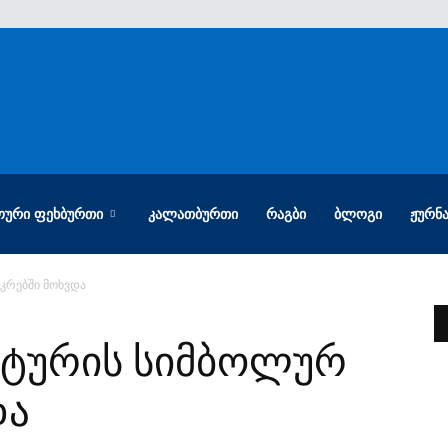
ᲝᲣᲠᲘ ᲤᲔᲮᲑᲣᲠᲗᲘ
ᲙᲐᲚᲐᲗᲑᲣᲠᲗᲘ
ᲠᲐᲒᲑᲘ
ᲑᲚᲝᲒᲘ
ᲟᲣᲠᲜ
კრებში მოხვდა
 ტურის სიმბოლურ
და