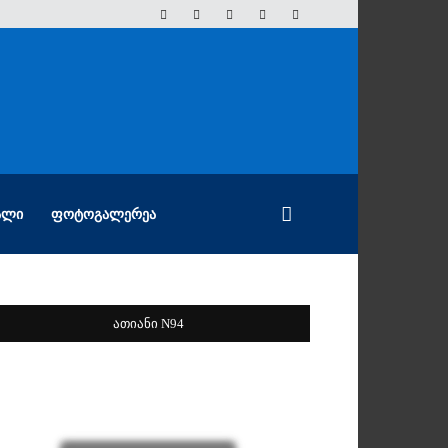
ᲐᲚᲘ
ᲤᲝᲢᲝᲒᲐᲚᲔᲠᲔᲐ
ათიანი N94