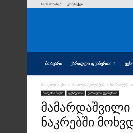
ჩვენ შესახებ
კონტაქტი
ათიანი
ᲛᲗᲐᲕᲐᲠᲘ
ᲥᲐᲠᲗᲣᲚᲘ ᲤᲔᲮᲑᲣᲠᲗᲘ
ᲣᲪᲮ
მთავარი ნიუსი
მამარდაშვილი ტურის სიმბოლურ ნა
მთავარი ნიუსი
ფეხბურთი
ქართული ფეხბურთი
მამარდაშვილი
ნაკრებში მოხვ