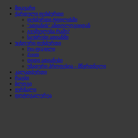
მთავარი
ქართული ფეხბურთი
ფეხბურთი ტფილისში
“ათიანის” ანთოლოგიიდან
გვეშველება რამე?
საუბრები ათიანში
უცხოური ფეხბურთი
Pro-ფ(ა)ილი
Zoom
დიდი ათიანები
უმადური პროფესია – მწვრთნელი
კალათბურთი
რაგბი
ბლოგი
ჟურნალი
ფოტოგალერეა