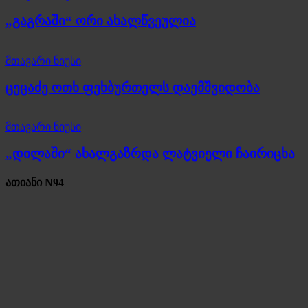
„გაგრაში“ ორი ახალწვეულია
მთავარი ნიუსი
ცეცაძე ოთხ ფეხბურთელს დაემშვიდობა
მთავარი ნიუსი
„დილაში“ ახალგაზრდა ლატვიელი ჩაირიცხა
ათიანი N94