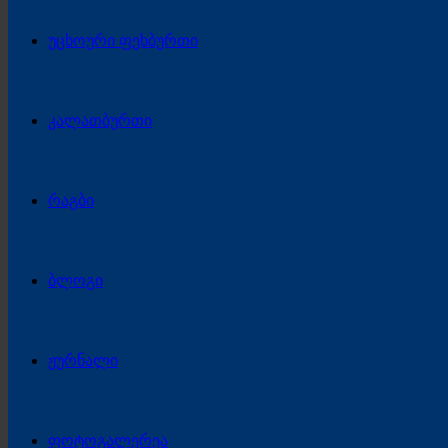
უცხოური ფეხბურთი
კალათბურთი
რაგბი
ბლოგი
ჟურნალი
ფოტოგალერეა