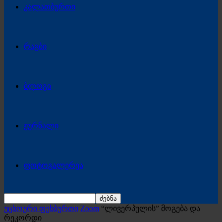
კალათბურთი
რაგბი
ბლოგი
ჟურნალი
ფოტოგალერეა
უცხოური ფეხბურთი
Zoom
“ლივერპულის” მოგება და
რეკორდი