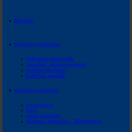
მთავარი
ქართული ფეხბურთი
ფეხბურთი ტფილისში
“ათიანის” ანთოლოგიიდან
გვეშველება რამე?
საუბრები ათიანში
უცხოური ფეხბურთი
Pro-ფ(ა)ილი
Zoom
დიდი ათიანები
უმადური პროფესია – მწვრთნელი