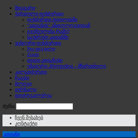
მთავარი
ქართული ფეხბურთი
ფეხბურთი ტფილისში
“ათიანის” ანთოლოგიიდან
გვეშველება რამე?
საუბრები ათიანში
უცხოური ფეხბურთი
Pro-ფ(ა)ილი
Zoom
დიდი ათიანები
უმადური პროფესია – მწვრთნელი
კალათბურთი
რაგბი
ბლოგი
ჟურნალი
ფოტოგალერეა
ძებნა
ჩვენ შესახებ
კონტაქტი
ათიანი