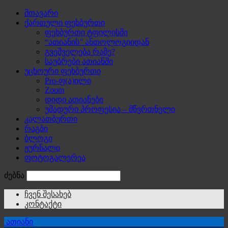
მთავარი
ქართული ფეხბურთი
ფეხბურთი ტფილისში
“ათიანის” ანთოლოგიიდან
გვეშველება რამე?
საუბრები ათიანში
უცხოური ფეხბურთი
Pro-ფ(ა)ილი
Zoom
დიდი ათიანები
უმადური პროფესია – მწვრთნელი
კალათბურთი
რაგბი
ბლოგი
ჟურნალი
ფოტოგალერეა
ძებნა
ჩვენ შესახებ
კონტაქტი
ათიანი