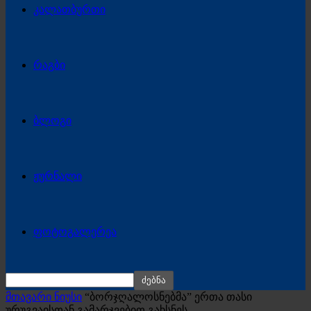
კალათბურთი
რაგბი
ბლოგი
ჟურნალი
ფოტოგალერეა
მთავარი ნიუსი
“ბორჯღალოსნებმა” ერთა თასი
ურუგვაისთან გამარჯვებით გახსნეს