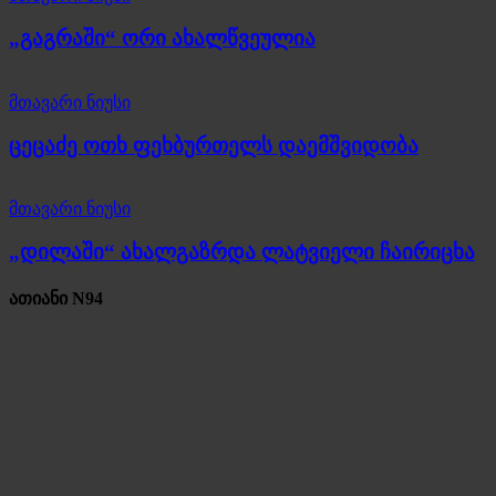
„გაგრაში“ ორი ახალწვეულია
მთავარი ნიუსი
ცეცაძე ოთხ ფეხბურთელს დაემშვიდობა
მთავარი ნიუსი
„დილაში“ ახალგაზრდა ლატვიელი ჩაირიცხა
ათიანი N94