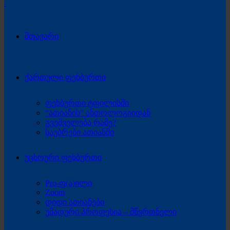
მთავარი
ქართული ფეხბურთი
ფეხბურთი ტფილისში
“ათიანის” ანთოლოგიიდან
გვეშველება რამე?
საუბრები ათიანში
უცხოური ფეხბურთი
Pro-ფ(ა)ილი
Zoom
დიდი ათიანები
უმადური პროფესია – მწვრთნელი