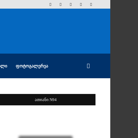
ᲐᲚᲘ
ᲤᲝᲢᲝᲒᲐᲚᲔᲠᲔᲐ
ათიანი N94