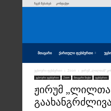
ჩვენ შესახებ
კონტაქტი
ათიანი
ᲛᲗᲐᲕᲐᲠᲘ
ᲥᲐᲠᲗᲣᲚᲘ ᲤᲔᲮᲑᲣᲠᲗᲘ
ᲣᲪᲮ
უცხოური ფეხბურთი
Zoom
ჟირუმ „ლილთან“ კო
უცხოური ფეხბურთი
Zoom
მთავარი ნიუსი
ფეხბურთი
ჟირუმ „ლილთა
გაახანგრძლივ