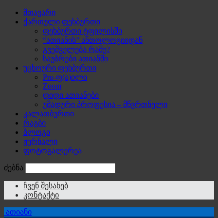
მთავარი
ქართული ფეხბურთი
ფეხბურთი ტფილისში
“ათიანის” ანთოლოგიიდან
გვეშველება რამე?
საუბრები ათიანში
უცხოური ფეხბურთი
Pro-ფ(ა)ილი
Zoom
დიდი ათიანები
უმადური პროფესია – მწვრთნელი
კალათბურთი
რაგბი
ბლოგი
ჟურნალი
ფოტოგალერეა
ძებნა
ჩვენ შესახებ
კონტაქტი
ათიანი