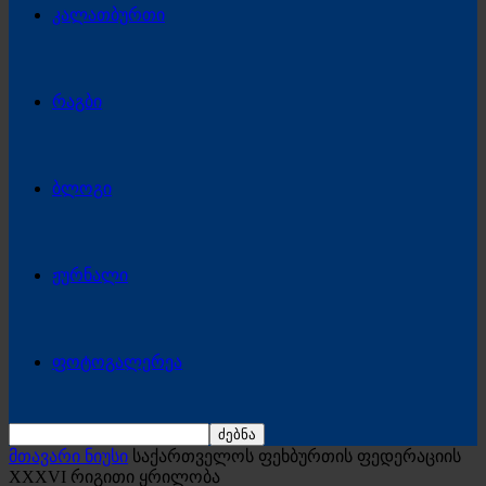
კალათბურთი
რაგბი
ბლოგი
ჟურნალი
ფოტოგალერეა
მთავარი ნიუსი
საქართველოს ფეხბურთის ფედერაციის
XXXVI რიგითი ყრილობა