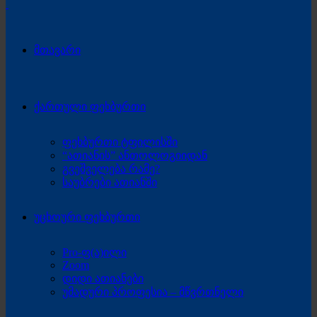
მთავარი
ქართული ფეხბურთი
ფეხბურთი ტფილისში
“ათიანის” ანთოლოგიიდან
გვეშველება რამე?
საუბრები ათიანში
უცხოური ფეხბურთი
Pro-ფ(ა)ილი
Zoom
დიდი ათიანები
უმადური პროფესია – მწვრთნელი