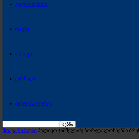
კალათბურთი
რაგბი
ბლოგი
ჟურნალი
ფოტოგალერეა
მთავარი ნიუსი
პალიკო ჯიმშელაძე ბორჯღალოსნებში ბრუ