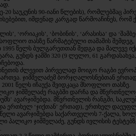
ად.
ე-20 საუკუნის 90-იანი წლების), რომლებმაც პ
სებებით, იმდენად კარგად წარმოაჩინეს, რომ
ლის’, ‘ორიაკის’, ‘ბობინის’, ‘არასისა’ და ‘შამბ
მსოფლიო თასზე წარმატებული თამაშის შემდეგ,
ტი 1995 წელს ბულგარეთთან შედგა და მალევე ი
ა, გუნდს ჯამში 320 (9 ლელო, 61 გარდასახვა, 4
რჩებოდა.
ნეთის ძლევით პირველად მოიგო რაგბი ევროპის
ი“ აართვა. ჯიმშელაძემ ბორჯღალოსნებთან ერთ
ე, 2001 წელს იჩაუქა შვიდკაცა მსოფლიო თასზე.
ლიკო ჯიმშელაძე რაგბში დარჩა და მწვრთნელობა
‘ბათუმს’ ავარჯიშებდა. მწვრთნელის რანგში, საკლ
და ერთხელ ‘ჯიქთან’ ერთად), ერთხელ დაეუფლა 
1 წელი ავარჯიშებდა საქართველოს 7-ქალა, ხოლო
ი პალიკო ჯიმშელაძე, გუნდს ივლისის ტესტებზ
.
ლელად 2-3 წელი დამჭირდა. ბორჯღალოსნებში 1