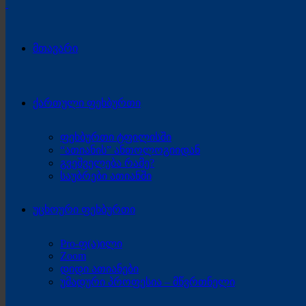
მთავარი
ქართული ფეხბურთი
ფეხბურთი ტფილისში
“ათიანის” ანთოლოგიიდან
გვეშველება რამე?
საუბრები ათიანში
უცხოური ფეხბურთი
Pro-ფ(ა)ილი
Zoom
დიდი ათიანები
უმადური პროფესია – მწვრთნელი