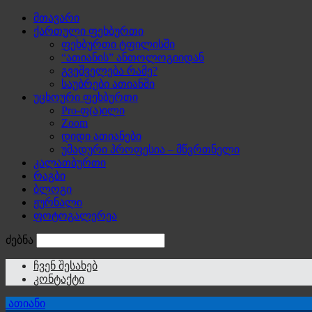
მთავარი
ქართული ფეხბურთი
ფეხბურთი ტფილისში
“ათიანის” ანთოლოგიიდან
გვეშველება რამე?
საუბრები ათიანში
უცხოური ფეხბურთი
Pro-ფ(ა)ილი
Zoom
დიდი ათიანები
უმადური პროფესია – მწვრთნელი
კალათბურთი
რაგბი
ბლოგი
ჟურნალი
ფოტოგალერეა
ძებნა
ჩვენ შესახებ
კონტაქტი
ათიანი