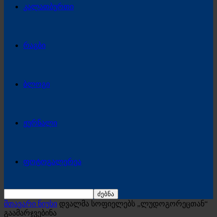
კალათბურთი
რაგბი
ბლოგი
ჟურნალი
ფოტოგალერეა
მთავარი ნიუსი
დვალმა სოფიელებს „ლუდოგორეცთან“
გაამარჯვებინა