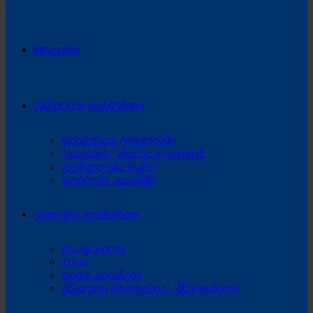
მთავარი
ქართული ფეხბურთი
ფეხბურთი ტფილისში
“ათიანის” ანთოლოგიიდან
გვეშველება რამე?
საუბრები ათიანში
უცხოური ფეხბურთი
Pro-ფ(ა)ილი
Zoom
დიდი ათიანები
უმადური პროფესია – მწვრთნელი