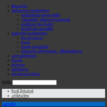
მთავარი
ქართული ფეხბურთი
ფეხბურთი ტფილისში
“ათიანის” ანთოლოგიიდან
გვეშველება რამე?
საუბრები ათიანში
უცხოური ფეხბურთი
Pro-ფ(ა)ილი
Zoom
დიდი ათიანები
უმადური პროფესია – მწვრთნელი
კალათბურთი
რაგბი
ბლოგი
ჟურნალი
ფოტოგალერეა
ძებნა
ჩვენ შესახებ
კონტაქტი
ათიანი