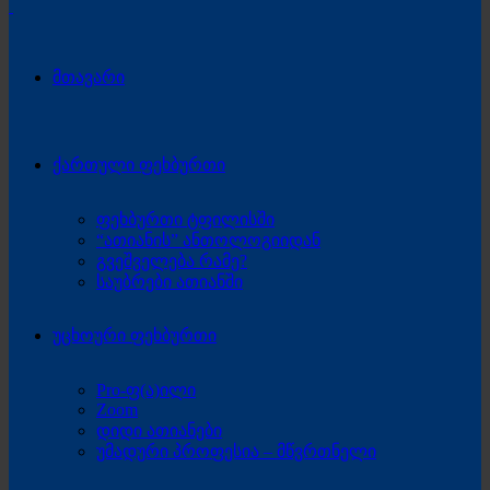
მთავარი
ქართული ფეხბურთი
ფეხბურთი ტფილისში
“ათიანის” ანთოლოგიიდან
გვეშველება რამე?
საუბრები ათიანში
უცხოური ფეხბურთი
Pro-ფ(ა)ილი
Zoom
დიდი ათიანები
უმადური პროფესია – მწვრთნელი