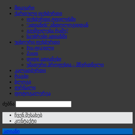
მთავარი
ქართული ფეხბურთი
ფეხბურთი ტფილისში
“ათიანის” ანთოლოგიიდან
გვეშველება რამე?
საუბრები ათიანში
უცხოური ფეხბურთი
Pro-ფ(ა)ილი
Zoom
დიდი ათიანები
უმადური პროფესია – მწვრთნელი
კალათბურთი
რაგბი
ბლოგი
ჟურნალი
ფოტოგალერეა
ძებნა
ჩვენ შესახებ
კონტაქტი
ათიანი