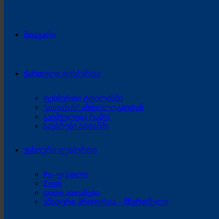
მთავარი
ქართული ფეხბურთი
ფეხბურთი ტფილისში
“ათიანის” ანთოლოგიიდან
გვეშველება რამე?
საუბრები ათიანში
უცხოური ფეხბურთი
Pro-ფ(ა)ილი
Zoom
დიდი ათიანები
უმადური პროფესია – მწვრთნელი