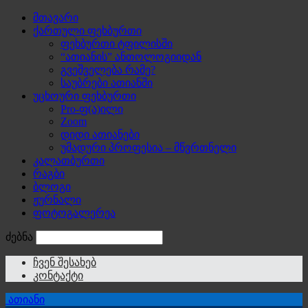
მთავარი
ქართული ფეხბურთი
ფეხბურთი ტფილისში
“ათიანის” ანთოლოგიიდან
გვეშველება რამე?
საუბრები ათიანში
უცხოური ფეხბურთი
Pro-ფ(ა)ილი
Zoom
დიდი ათიანები
უმადური პროფესია – მწვრთნელი
კალათბურთი
რაგბი
ბლოგი
ჟურნალი
ფოტოგალერეა
ძებნა
ჩვენ შესახებ
კონტაქტი
ათიანი