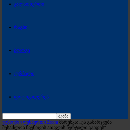
კალათბურთი
რაგბი
ბლოგი
ჟურნალი
ფოტოგალერეა
უცხოური ფეხბურთი
Zoom
მარესკა: „ეს გამარჯვება
შესაძლოა ჩვენთვის ათვლის წერტილი გახდეს“