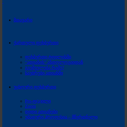
მთავარი
ქართული ფეხბურთი
ფეხბურთი ტფილისში
“ათიანის” ანთოლოგიიდან
გვეშველება რამე?
საუბრები ათიანში
უცხოური ფეხბურთი
Pro-ფ(ა)ილი
Zoom
დიდი ათიანები
უმადური პროფესია – მწვრთნელი