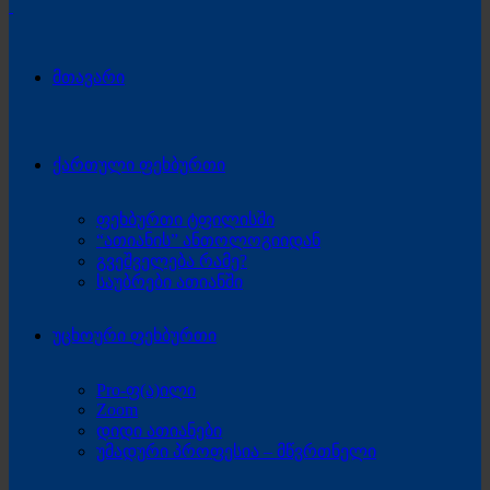
მთავარი
ქართული ფეხბურთი
ფეხბურთი ტფილისში
“ათიანის” ანთოლოგიიდან
გვეშველება რამე?
საუბრები ათიანში
უცხოური ფეხბურთი
Pro-ფ(ა)ილი
Zoom
დიდი ათიანები
უმადური პროფესია – მწვრთნელი