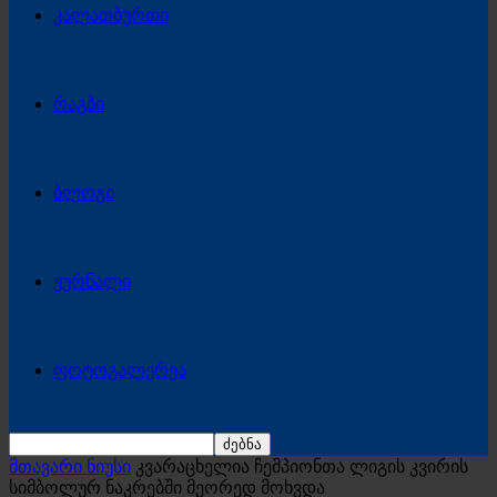
კალათბურთი
რაგბი
ბლოგი
ჟურნალი
ფოტოგალერეა
მთავარი ნიუსი
კვარაცხელია ჩემპიონთა ლიგის კვირის
სიმბოლურ ნაკრებში მეორედ მოხვდა