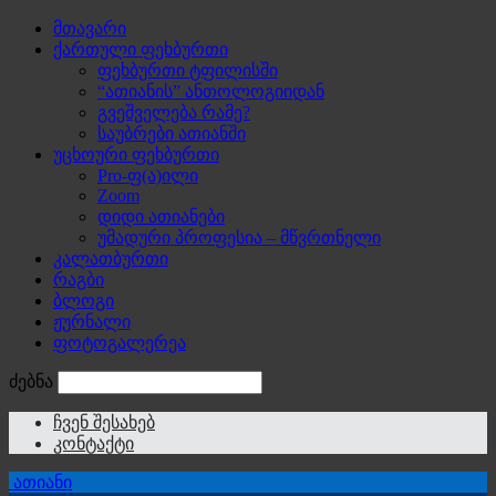
მთავარი
ქართული ფეხბურთი
ფეხბურთი ტფილისში
“ათიანის” ანთოლოგიიდან
გვეშველება რამე?
საუბრები ათიანში
უცხოური ფეხბურთი
Pro-ფ(ა)ილი
Zoom
დიდი ათიანები
უმადური პროფესია – მწვრთნელი
კალათბურთი
რაგბი
ბლოგი
ჟურნალი
ფოტოგალერეა
ძებნა
ჩვენ შესახებ
კონტაქტი
ათიანი