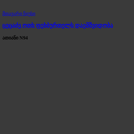
მთავარი ნიუსი
ცეცაძე ოთხ ფეხბურთელს დაემშვიდობა
ათიანი N94