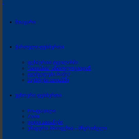
მთავარი
ქართული ფეხბურთი
ფეხბურთი ტფილისში
“ათიანის” ანთოლოგიიდან
გვეშველება რამე?
საუბრები ათიანში
უცხოური ფეხბურთი
Pro-ფ(ა)ილი
Zoom
დიდი ათიანები
უმადური პროფესია – მწვრთნელი