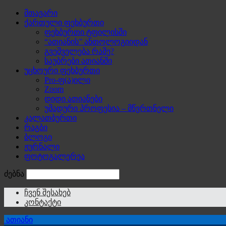
მთავარი
ქართული ფეხბურთი
ფეხბურთი ტფილისში
“ათიანის” ანთოლოგიიდან
გვეშველება რამე?
საუბრები ათიანში
უცხოური ფეხბურთი
Pro-ფ(ა)ილი
Zoom
დიდი ათიანები
უმადური პროფესია – მწვრთნელი
კალათბურთი
რაგბი
ბლოგი
ჟურნალი
ფოტოგალერეა
ძებნა
ჩვენ შესახებ
კონტაქტი
ათიანი