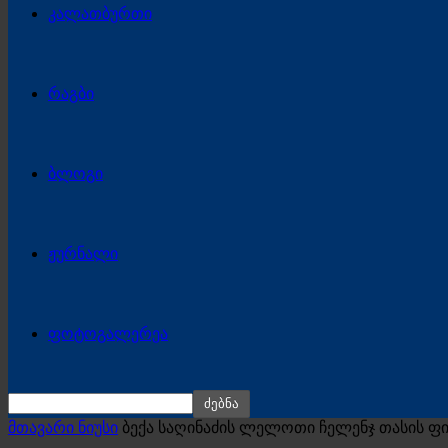
კალათბურთი
რაგბი
ბლოგი
ჟურნალი
ფოტოგალერეა
მთავარი ნიუსი
ბექა საღინაძის ლელოთი ჩელენჯ თასის ფ