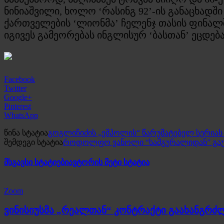
ნინიაშვილი, ხოლო ‘რასინგ 92’-ის განაცხადშ
ქართველების ‘ლიონმა’ ჩელენჯ თასის ფინალში
იგივეს გამეორებას ინგლისურ ‘ბასთან’ ეცდება
Facebook
Twitter
Google+
Pinterest
WhatsApp
წინა სტატია
გოგლიჩიძის „ემპოლის“ წარუმატებელ სერიას
შემდეგი სტატია
როდოლფო ვანოლი “სამგურალიდან” გაუ
მსგავსი სტატიები
ავტორის მეტი სტატია
Zoom
ვინისიუსმა „რეალთან“ კონტრაქტი გაახანგრძ