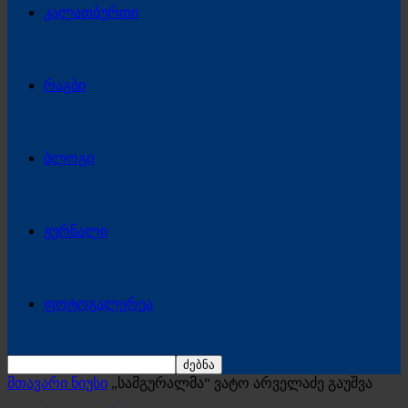
კალათბურთი
რაგბი
ბლოგი
ჟურნალი
ფოტოგალერეა
მთავარი ნიუსი
„სამგურალმა“ ვატო არველაძე გაუშვა