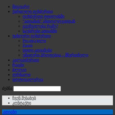
მთავარი
ქართული ფეხბურთი
ფეხბურთი ტფილისში
“ათიანის” ანთოლოგიიდან
გვეშველება რამე?
საუბრები ათიანში
უცხოური ფეხბურთი
Pro-ფ(ა)ილი
Zoom
დიდი ათიანები
უმადური პროფესია – მწვრთნელი
კალათბურთი
რაგბი
ბლოგი
ჟურნალი
ფოტოგალერეა
ძებნა
ჩვენ შესახებ
კონტაქტი
ათიანი