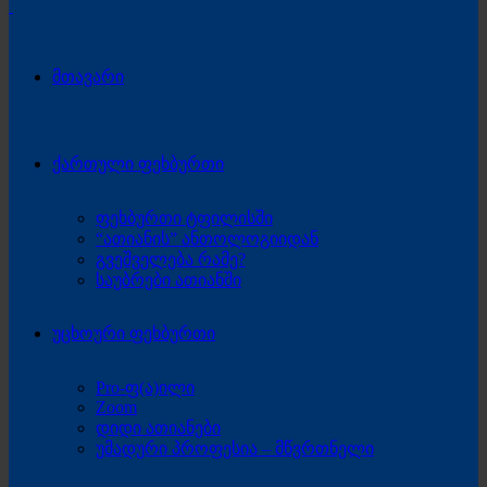
მთავარი
ქართული ფეხბურთი
ფეხბურთი ტფილისში
“ათიანის” ანთოლოგიიდან
გვეშველება რამე?
საუბრები ათიანში
უცხოური ფეხბურთი
Pro-ფ(ა)ილი
Zoom
დიდი ათიანები
უმადური პროფესია – მწვრთნელი