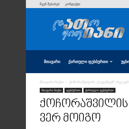
ჩვენ შესახებ
კონტაქტი
ათიანი
ᲛᲗᲐᲕᲐᲠᲘ
ᲥᲐᲠᲗᲣᲚᲘ ᲤᲔᲮᲑᲣᲠᲗᲘ
ᲣᲪᲮ
მთავარი ნიუსი
ქოჩორაშვილის „ლევანტემ“ ისევ ვე
მთავარი ნიუსი
ფეხბურთი
ქართული ფეხბურთი
ქოჩორაშვილის 
ვერ მოიგო