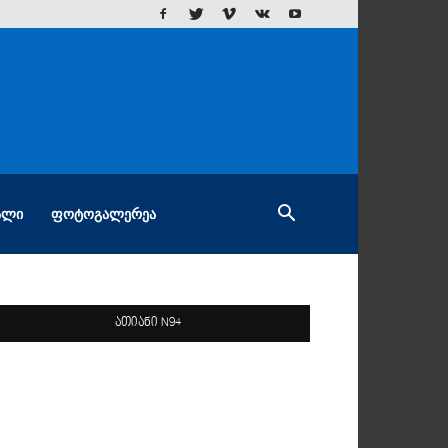
ᲐᲚᲘ
ᲤᲝᲢᲝᲒᲐᲚᲔᲠᲔᲐ
ათიანი N94