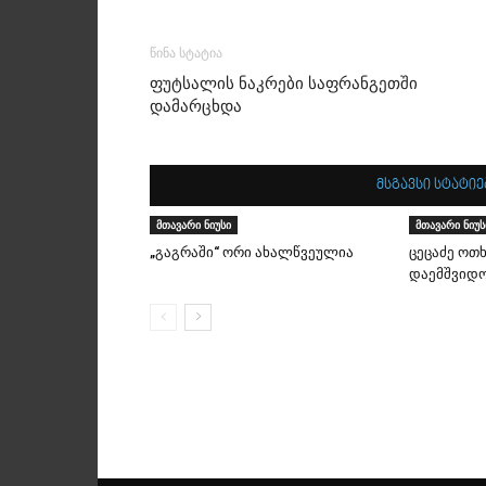
წინა სტატია
ფუტსალის ნაკრები საფრანგეთში
დამარცხდა
მსგავსი სტატიე
მთავარი ნიუსი
მთავარი ნიუს
„გაგრაში“ ორი ახალწვეულია
ცეცაძე ოთ
დაემშვიდ