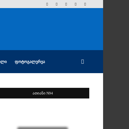
ᲐᲚᲘ
ᲤᲝᲢᲝᲒᲐᲚᲔᲠᲔᲐ
ათიანი N94