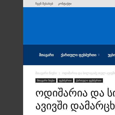
ჩვენ შესახებ
კონტაქტი
ათიანი
ᲛᲗᲐᲕᲐᲠᲘ
ᲥᲐᲠᲗᲣᲚᲘ ᲤᲔᲮᲑᲣᲠᲗᲘ
ᲣᲪᲮ
მთავარი ნიუსი
ოდიშარია და სილაგაძე თელ-ავივშ
მთავარი ნიუსი
ფეხბურთი
ქართული ფეხბურთი
ოდიშარია და ს
ავივში დამარც