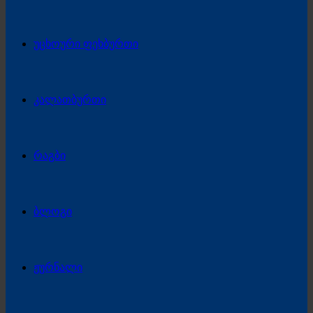
უცხოური ფეხბურთი
კალათბურთი
რაგბი
ბლოგი
ჟურნალი