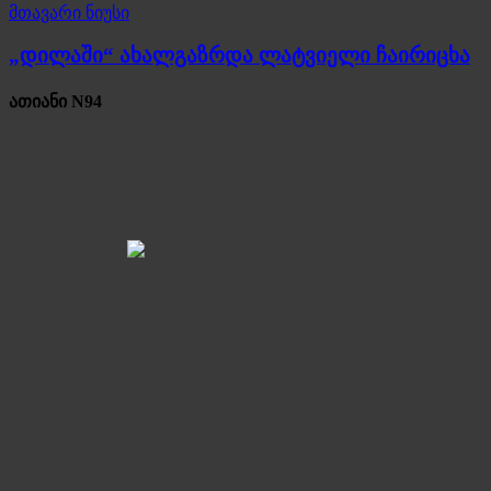
მთავარი ნიუსი
„დილაში“ ახალგაზრდა ლატვიელი ჩაირიცხა
ათიანი N94