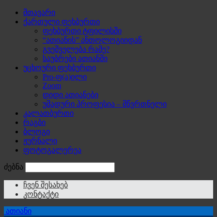
მთავარი
ქართული ფეხბურთი
ფეხბურთი ტფილისში
“ათიანის” ანთოლოგიიდან
გვეშველება რამე?
საუბრები ათიანში
უცხოური ფეხბურთი
Pro-ფ(ა)ილი
Zoom
დიდი ათიანები
უმადური პროფესია – მწვრთნელი
კალათბურთი
რაგბი
ბლოგი
ჟურნალი
ფოტოგალერეა
ძებნა
ჩვენ შესახებ
კონტაქტი
ათიანი