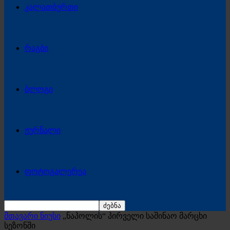
კალათბურთი
რაგბი
ბლოგი
ჟურნალი
ფოტოგალერეა
მთავარი ნიუსი
„ნაპოლის“ პირველი საშინაო მარცხი
სეზონში