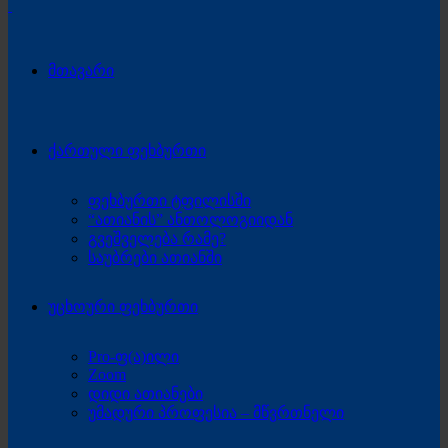
მთავარი
ქართული ფეხბურთი
ფეხბურთი ტფილისში
“ათიანის” ანთოლოგიიდან
გვეშველება რამე?
საუბრები ათიანში
უცხოური ფეხბურთი
Pro-ფ(ა)ილი
Zoom
დიდი ათიანები
უმადური პროფესია – მწვრთნელი