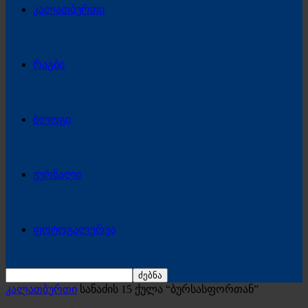
კალათბურთი
რაგბი
ბლოგი
ჟურნალი
ფოტოგალერეა
კალათბურთი
სანაძის 15 ქულა “ბურსასფორთან”