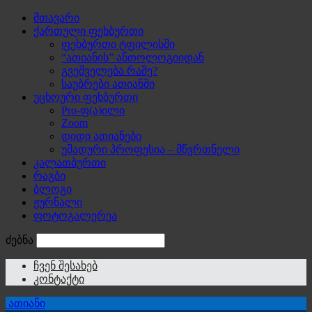
მთავარი
ქართული ფეხბურთი
ფეხბურთი ტფილისში
“ათიანის” ანთოლოგიიდან
გვეშველება რამე?
საუბრები ათიანში
უცხოური ფეხბურთი
Pro-ფ(ა)ილი
Zoom
დიდი ათიანები
უმადური პროფესია – მწვრთნელი
კალათბურთი
რაგბი
ბლოგი
ჟურნალი
ფოტოგალერეა
ძებნა
ჩვენ შესახებ
კონტაქტი
ათიანი