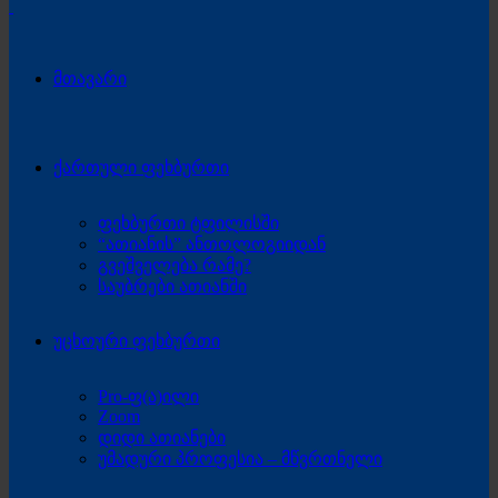
მთავარი
ქართული ფეხბურთი
ფეხბურთი ტფილისში
“ათიანის” ანთოლოგიიდან
გვეშველება რამე?
საუბრები ათიანში
უცხოური ფეხბურთი
Pro-ფ(ა)ილი
Zoom
დიდი ათიანები
უმადური პროფესია – მწვრთნელი