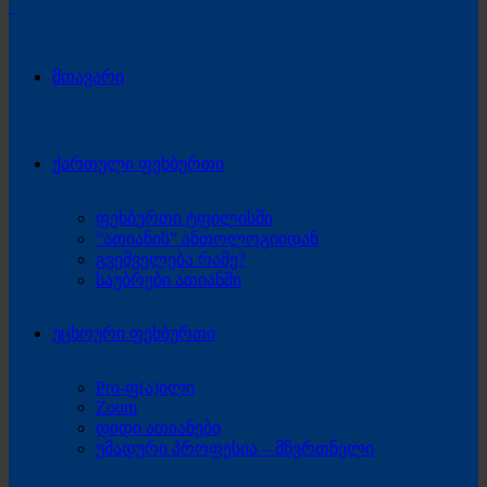
მთავარი
ქართული ფეხბურთი
ფეხბურთი ტფილისში
“ათიანის” ანთოლოგიიდან
გვეშველება რამე?
საუბრები ათიანში
უცხოური ფეხბურთი
Pro-ფ(ა)ილი
Zoom
დიდი ათიანები
უმადური პროფესია – მწვრთნელი