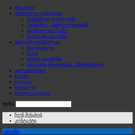
მთავარი
ქართული ფეხბურთი
ფეხბურთი ტფილისში
“ათიანის” ანთოლოგიიდან
გვეშველება რამე?
საუბრები ათიანში
უცხოური ფეხბურთი
Pro-ფ(ა)ილი
Zoom
დიდი ათიანები
უმადური პროფესია – მწვრთნელი
კალათბურთი
რაგბი
ბლოგი
ჟურნალი
ფოტოგალერეა
ძებნა
ჩვენ შესახებ
კონტაქტი
ათიანი