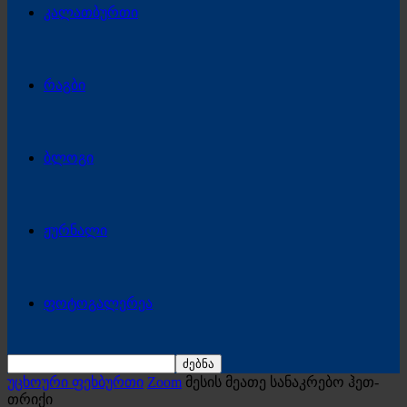
კალათბურთი
რაგბი
ბლოგი
ჟურნალი
ფოტოგალერეა
უცხოური ფეხბურთი
Zoom
მესის მეათე სანაკრებო ჰეთ-
თრიქი