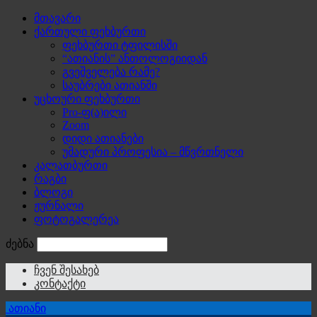
მთავარი
ქართული ფეხბურთი
ფეხბურთი ტფილისში
“ათიანის” ანთოლოგიიდან
გვეშველება რამე?
საუბრები ათიანში
უცხოური ფეხბურთი
Pro-ფ(ა)ილი
Zoom
დიდი ათიანები
უმადური პროფესია – მწვრთნელი
კალათბურთი
რაგბი
ბლოგი
ჟურნალი
ფოტოგალერეა
ძებნა
ჩვენ შესახებ
კონტაქტი
ათიანი