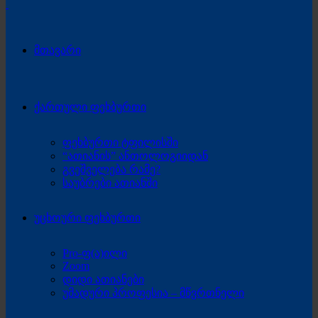
მთავარი
ქართული ფეხბურთი
ფეხბურთი ტფილისში
“ათიანის” ანთოლოგიიდან
გვეშველება რამე?
საუბრები ათიანში
უცხოური ფეხბურთი
Pro-ფ(ა)ილი
Zoom
დიდი ათიანები
უმადური პროფესია – მწვრთნელი