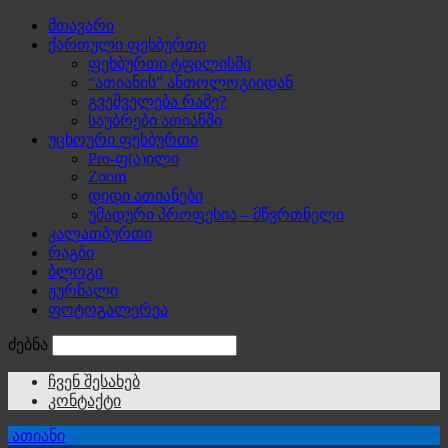
მთავარი
ქართული ფეხბურთი
ფეხბურთი ტფილისში
“ათიანის” ანთოლოგიიდან
გვეშველება რამე?
საუბრები ათიანში
უცხოური ფეხბურთი
Pro-ფ(ა)ილი
Zoom
დიდი ათიანები
უმადური პროფესია – მწვრთნელი
კალათბურთი
რაგბი
ბლოგი
ჟურნალი
ფოტოგალერეა
ძებნა
ჩვენ შესახებ
კონტაქტი
ათიანი