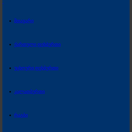
მთავარი
ქართული ფეხბურთი
უცხოური ფეხბურთი
კალათბურთი
რაგბი