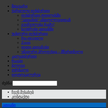
მთავარი
ქართული ფეხბურთი
ფეხბურთი ტფილისში
“ათიანის” ანთოლოგიიდან
გვეშველება რამე?
საუბრები ათიანში
უცხოური ფეხბურთი
Pro-ფ(ა)ილი
Zoom
დიდი ათიანები
უმადური პროფესია – მწვრთნელი
კალათბურთი
რაგბი
ბლოგი
ჟურნალი
ფოტოგალერეა
ძებნა
ჩვენ შესახებ
კონტაქტი
ათიანი