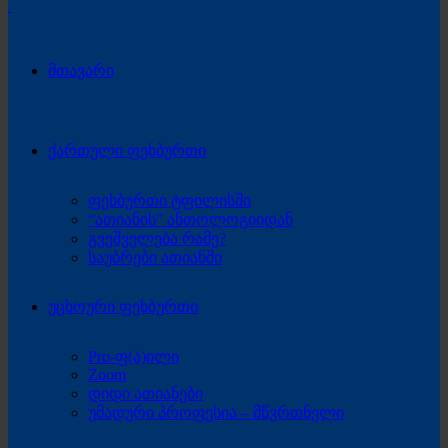
მთავარი
ქართული ფეხბურთი
ფეხბურთი ტფილისში
“ათიანის” ანთოლოგიიდან
გვეშველება რამე?
საუბრები ათიანში
უცხოური ფეხბურთი
Pro-ფ(ა)ილი
Zoom
დიდი ათიანები
უმადური პროფესია – მწვრთნელი