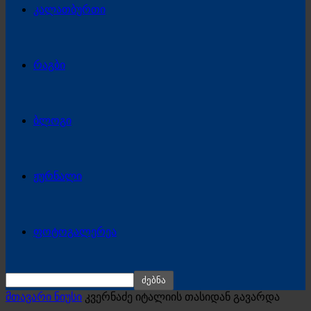
კალათბურთი
რაგბი
ბლოგი
ჟურნალი
ფოტოგალერეა
მთავარი ნიუსი
კვერნაძე იტალიის თასიდან გავარდა