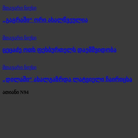
მთავარი ნიუსი
„გაგრაში“ ორი ახალწვეულია
მთავარი ნიუსი
ცეცაძე ოთხ ფეხბურთელს დაემშვიდობა
მთავარი ნიუსი
„დილაში“ ახალგაზრდა ლატვიელი ჩაირიცხა
ათიანი N94