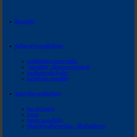
მთავარი
ქართული ფეხბურთი
ფეხბურთი ტფილისში
“ათიანის” ანთოლოგიიდან
გვეშველება რამე?
საუბრები ათიანში
უცხოური ფეხბურთი
Pro-ფ(ა)ილი
Zoom
დიდი ათიანები
უმადური პროფესია – მწვრთნელი