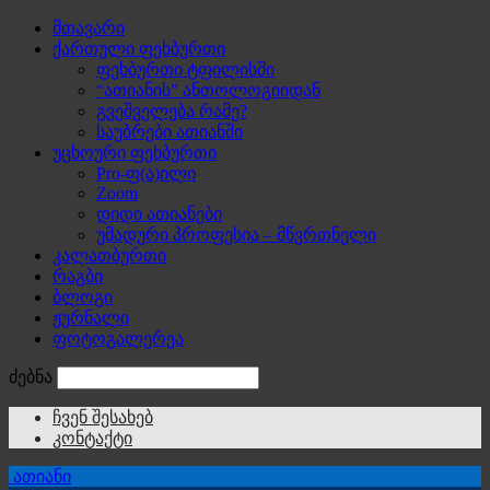
მთავარი
ქართული ფეხბურთი
ფეხბურთი ტფილისში
“ათიანის” ანთოლოგიიდან
გვეშველება რამე?
საუბრები ათიანში
უცხოური ფეხბურთი
Pro-ფ(ა)ილი
Zoom
დიდი ათიანები
უმადური პროფესია – მწვრთნელი
კალათბურთი
რაგბი
ბლოგი
ჟურნალი
ფოტოგალერეა
ძებნა
ჩვენ შესახებ
კონტაქტი
ათიანი