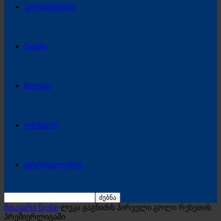
კალათბურთი
რაგბი
ბლოგი
ჟურნალი
ფოტოგალერეა
მთავარი ნიუსი
ლუკა გაგნიძის პირველი გოლი რუსეთის
პრემიერლიგაში