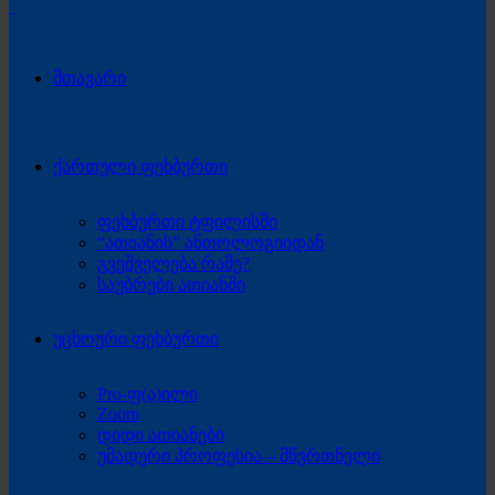
მთავარი
ქართული ფეხბურთი
ფეხბურთი ტფილისში
“ათიანის” ანთოლოგიიდან
გვეშველება რამე?
საუბრები ათიანში
უცხოური ფეხბურთი
Pro-ფ(ა)ილი
Zoom
დიდი ათიანები
უმადური პროფესია – მწვრთნელი