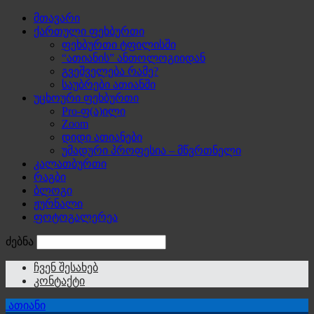
მთავარი
ქართული ფეხბურთი
ფეხბურთი ტფილისში
“ათიანის” ანთოლოგიიდან
გვეშველება რამე?
საუბრები ათიანში
უცხოური ფეხბურთი
Pro-ფ(ა)ილი
Zoom
დიდი ათიანები
უმადური პროფესია – მწვრთნელი
კალათბურთი
რაგბი
ბლოგი
ჟურნალი
ფოტოგალერეა
ძებნა
ჩვენ შესახებ
კონტაქტი
ათიანი