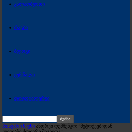
კალათბურთი
რაგბი
ბლოგი
ჟურნალი
ფოტოგალერეა
მთავარი ნიუსი
ანდრეი დემჩენკო: “მეტოქეებიდან
ყველაზე ძლიერი შეგხვდა”