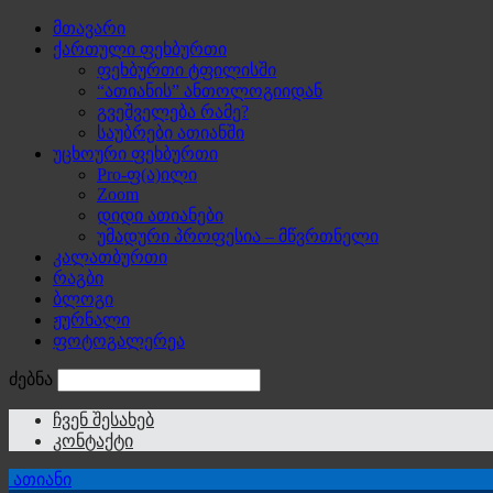
მთავარი
ქართული ფეხბურთი
ფეხბურთი ტფილისში
“ათიანის” ანთოლოგიიდან
გვეშველება რამე?
საუბრები ათიანში
უცხოური ფეხბურთი
Pro-ფ(ა)ილი
Zoom
დიდი ათიანები
უმადური პროფესია – მწვრთნელი
კალათბურთი
რაგბი
ბლოგი
ჟურნალი
ფოტოგალერეა
ძებნა
ჩვენ შესახებ
კონტაქტი
ათიანი