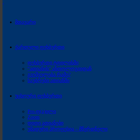
მთავარი
ქართული ფეხბურთი
ფეხბურთი ტფილისში
“ათიანის” ანთოლოგიიდან
გვეშველება რამე?
საუბრები ათიანში
უცხოური ფეხბურთი
Pro-ფ(ა)ილი
Zoom
დიდი ათიანები
უმადური პროფესია – მწვრთნელი