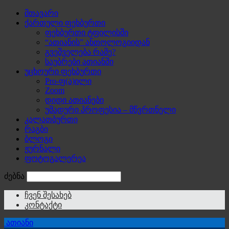
მთავარი
ქართული ფეხბურთი
ფეხბურთი ტფილისში
“ათიანის” ანთოლოგიიდან
გვეშველება რამე?
საუბრები ათიანში
უცხოური ფეხბურთი
Pro-ფ(ა)ილი
Zoom
დიდი ათიანები
უმადური პროფესია – მწვრთნელი
კალათბურთი
რაგბი
ბლოგი
ჟურნალი
ფოტოგალერეა
ძებნა
ჩვენ შესახებ
კონტაქტი
ათიანი