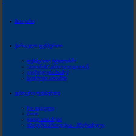
მთავარი
ქართული ფეხბურთი
ფეხბურთი ტფილისში
“ათიანის” ანთოლოგიიდან
გვეშველება რამე?
საუბრები ათიანში
უცხოური ფეხბურთი
Pro-ფ(ა)ილი
Zoom
დიდი ათიანები
უმადური პროფესია – მწვრთნელი