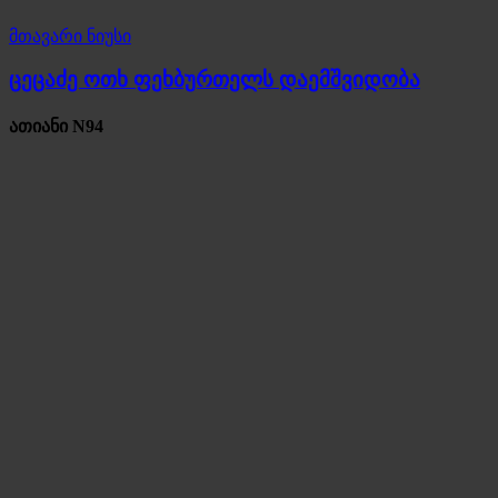
მთავარი ნიუსი
ცეცაძე ოთხ ფეხბურთელს დაემშვიდობა
ათიანი N94