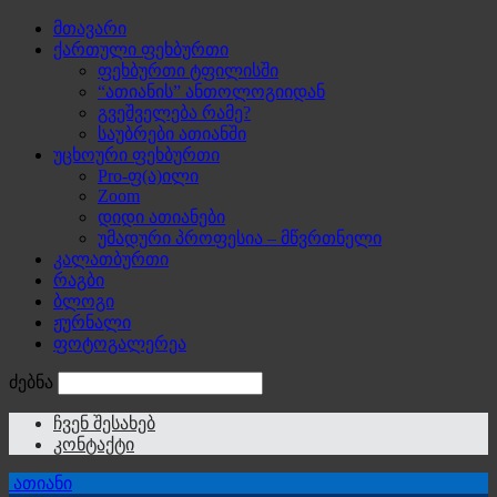
მთავარი
ქართული ფეხბურთი
ფეხბურთი ტფილისში
“ათიანის” ანთოლოგიიდან
გვეშველება რამე?
საუბრები ათიანში
უცხოური ფეხბურთი
Pro-ფ(ა)ილი
Zoom
დიდი ათიანები
უმადური პროფესია – მწვრთნელი
კალათბურთი
რაგბი
ბლოგი
ჟურნალი
ფოტოგალერეა
ძებნა
ჩვენ შესახებ
კონტაქტი
ათიანი