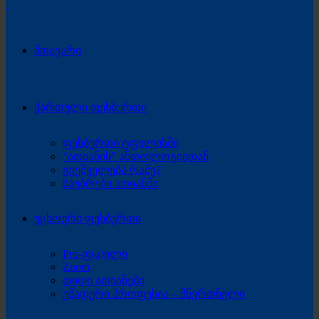
მთავარი
ქართული ფეხბურთი
ფეხბურთი ტფილისში
“ათიანის” ანთოლოგიიდან
გვეშველება რამე?
საუბრები ათიანში
უცხოური ფეხბურთი
Pro-ფ(ა)ილი
Zoom
დიდი ათიანები
უმადური პროფესია – მწვრთნელი