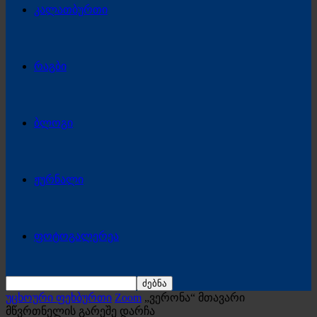
კალათბურთი
რაგბი
ბლოგი
ჟურნალი
ფოტოგალერეა
უცხოური ფეხბურთი
Zoom
„ვერონა“ მთავარი
მწვრთნელის გარეშე დარჩა