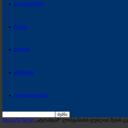
კალათბურთი
რაგბი
ბლოგი
ჟურნალი
ფოტოგალერეა
მთავარი ნიუსი
„ატლანტამ“ ლობჟანიძის დუბლით მესის გ