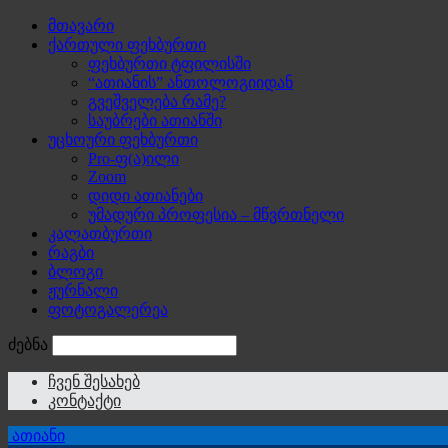
მთავარი
ქართული ფეხბურთი
ფეხბურთი ტფილისში
“ათიანის” ანთოლოგიიდან
გვეშველება რამე?
საუბრები ათიანში
უცხოური ფეხბურთი
Pro-ფ(ა)ილი
Zoom
დიდი ათიანები
უმადური პროფესია – მწვრთნელი
კალათბურთი
რაგბი
ბლოგი
ჟურნალი
ფოტოგალერეა
ძებნა
ჩვენ შესახებ
კონტაქტი
ათიანი