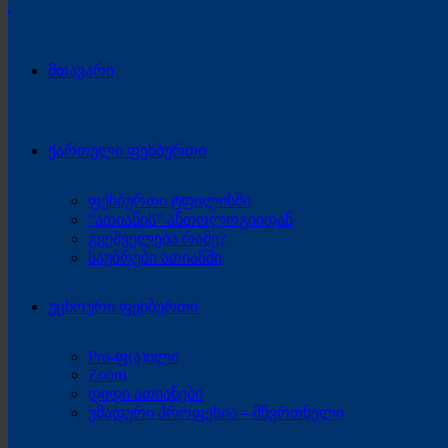
მთავარი
ქართული ფეხბურთი
ფეხბურთი ტფილისში
“ათიანის” ანთოლოგიიდან
გვეშველება რამე?
საუბრები ათიანში
უცხოური ფეხბურთი
Pro-ფ(ა)ილი
Zoom
დიდი ათიანები
უმადური პროფესია – მწვრთნელი