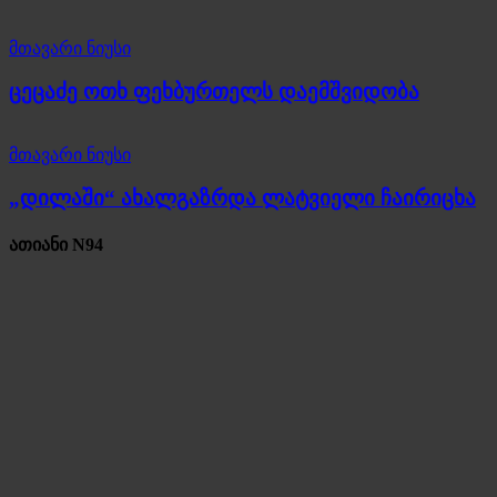
მთავარი ნიუსი
ცეცაძე ოთხ ფეხბურთელს დაემშვიდობა
მთავარი ნიუსი
„დილაში“ ახალგაზრდა ლატვიელი ჩაირიცხა
ათიანი N94