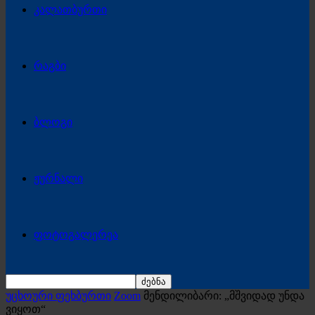
კალათბურთი
რაგბი
ბლოგი
ჟურნალი
ფოტოგალერეა
უცხოური ფეხბურთი
Zoom
მენდილიბარი: „მშვიდად უნდა
ვიყოთ“