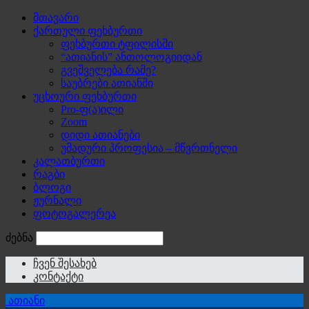
მთავარი
ქართული ფეხბურთი
ფეხბურთი ტფილისში
“ათიანის” ანთოლოგიიდან
გვეშველება რამე?
საუბრები ათიანში
უცხოური ფეხბურთი
Pro-ფ(ა)ილი
Zoom
დიდი ათიანები
უმადური პროფესია – მწვრთნელი
კალათბურთი
რაგბი
ბლოგი
ჟურნალი
ფოტოგალერეა
ძებნა
ჩვენ შესახებ
კონტაქტი
ათიანი