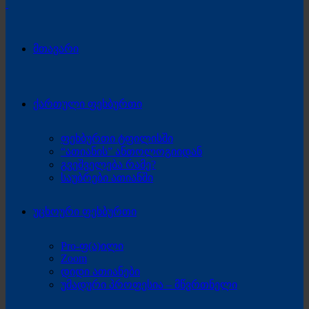
მთავარი
ქართული ფეხბურთი
ფეხბურთი ტფილისში
“ათიანის” ანთოლოგიიდან
გვეშველება რამე?
საუბრები ათიანში
უცხოური ფეხბურთი
Pro-ფ(ა)ილი
Zoom
დიდი ათიანები
უმადური პროფესია – მწვრთნელი