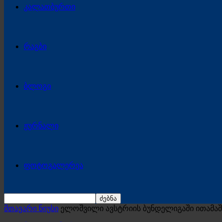
კალათბურთი
რაგბი
ბლოგი
ჟურნალი
ფოტოგალერეა
მთავარი ნიუსი
ელოშვილი ავსტრიის ბუნდელიგაში ითამაშ