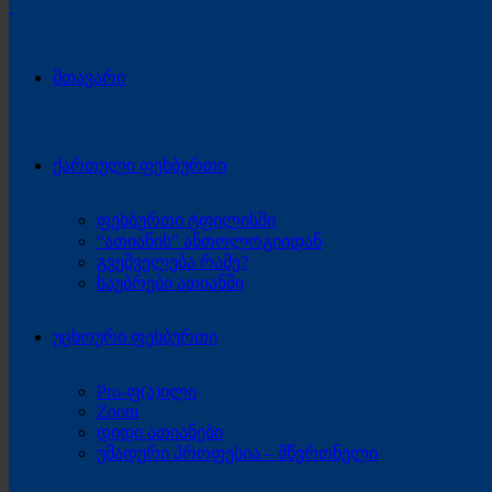
მთავარი
ქართული ფეხბურთი
ფეხბურთი ტფილისში
“ათიანის” ანთოლოგიიდან
გვეშველება რამე?
საუბრები ათიანში
უცხოური ფეხბურთი
Pro-ფ(ა)ილი
Zoom
დიდი ათიანები
უმადური პროფესია – მწვრთნელი