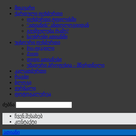
მთავარი
ქართული ფეხბურთი
ფეხბურთი ტფილისში
“ათიანის” ანთოლოგიიდან
გვეშველება რამე?
საუბრები ათიანში
უცხოური ფეხბურთი
Pro-ფ(ა)ილი
Zoom
დიდი ათიანები
უმადური პროფესია – მწვრთნელი
კალათბურთი
რაგბი
ბლოგი
ჟურნალი
ფოტოგალერეა
ძებნა
ჩვენ შესახებ
კონტაქტი
ათიანი