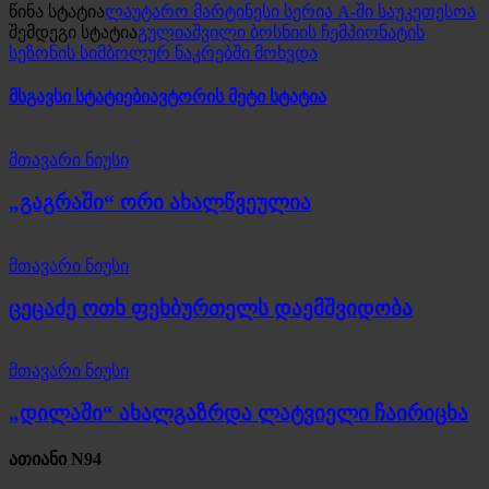
წინა სტატია
ლაუტარო მარტინესი სერია A-ში საუკეთესოა
შემდეგი სტატია
გულიაშვილი ბოსნიის ჩემპიონატის
სეზონის სიმბოლურ ნაკრებში მოხვდა
მსგავსი სტატიები
ავტორის მეტი სტატია
მთავარი ნიუსი
„გაგრაში“ ორი ახალწვეულია
მთავარი ნიუსი
ცეცაძე ოთხ ფეხბურთელს დაემშვიდობა
მთავარი ნიუსი
„დილაში“ ახალგაზრდა ლატვიელი ჩაირიცხა
ათიანი N94