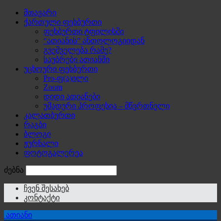
მთავარი
ქართული ფეხბურთი
ფეხბურთი ტფილისში
“ათიანის” ანთოლოგიიდან
გვეშველება რამე?
საუბრები ათიანში
უცხოური ფეხბურთი
Pro-ფ(ა)ილი
Zoom
დიდი ათიანები
უმადური პროფესია – მწვრთნელი
კალათბურთი
რაგბი
ბლოგი
ჟურნალი
ფოტოგალერეა
ძებნა
ჩვენ შესახებ
კონტაქტი
ათიანი