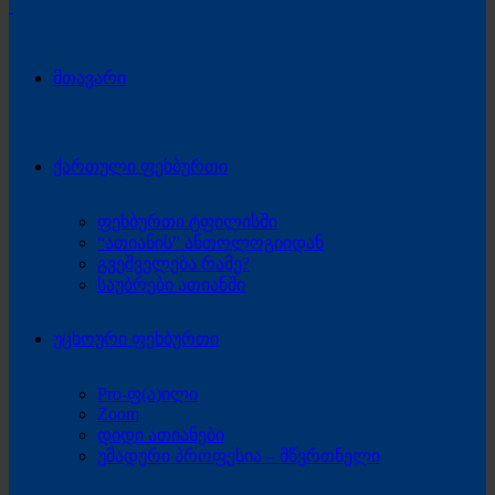
მთავარი
ქართული ფეხბურთი
ფეხბურთი ტფილისში
“ათიანის” ანთოლოგიიდან
გვეშველება რამე?
საუბრები ათიანში
უცხოური ფეხბურთი
Pro-ფ(ა)ილი
Zoom
დიდი ათიანები
უმადური პროფესია – მწვრთნელი