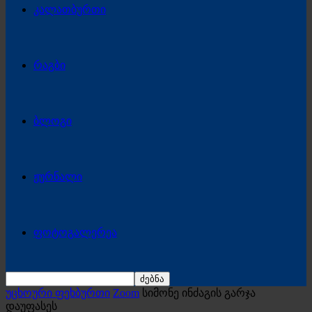
კალათბურთი
რაგბი
ბლოგი
ჟურნალი
ფოტოგალერეა
უცხოური ფეხბურთი
Zoom
სიმონე ინძაგის გარჯა
დაუფასეს