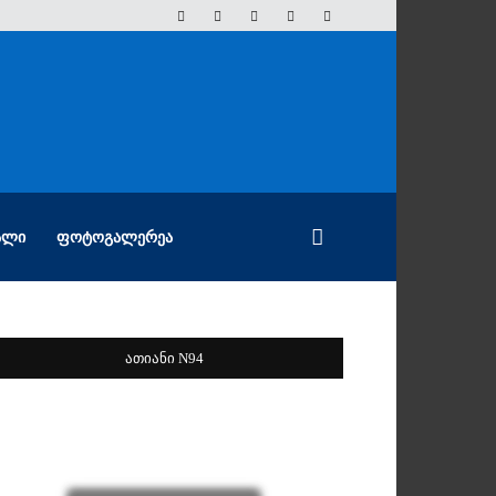
ᲐᲚᲘ
ᲤᲝᲢᲝᲒᲐᲚᲔᲠᲔᲐ
ათიანი N94