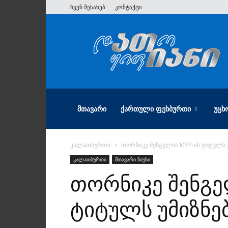
ჩვენ შესახებ
კონტაქტი
ათიანი
ᲛᲗᲐᲕᲐᲠᲘ
ᲥᲐᲠᲗᲣᲚᲘ ᲤᲔᲮᲑᲣᲠᲗᲘ
ᲣᲪᲮ
კალათბურთი
თორნიკე შენგელია MVP-ის ტიტულს 
კალათბურთი
მთავარი ნიუსი
თორნიკე შენგე
ტიტულს უმიზნე