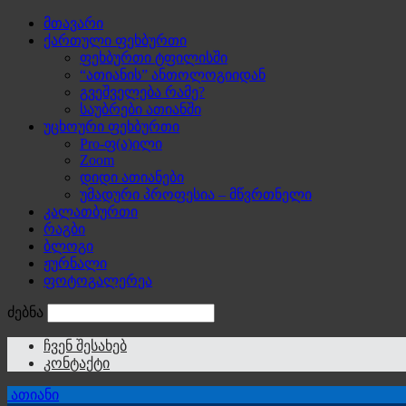
მთავარი
ქართული ფეხბურთი
ფეხბურთი ტფილისში
“ათიანის” ანთოლოგიიდან
გვეშველება რამე?
საუბრები ათიანში
უცხოური ფეხბურთი
Pro-ფ(ა)ილი
Zoom
დიდი ათიანები
უმადური პროფესია – მწვრთნელი
კალათბურთი
რაგბი
ბლოგი
ჟურნალი
ფოტოგალერეა
ძებნა
ჩვენ შესახებ
კონტაქტი
ათიანი