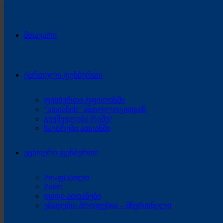
მთავარი
ქართული ფეხბურთი
ფეხბურთი ტფილისში
“ათიანის” ანთოლოგიიდან
გვეშველება რამე?
საუბრები ათიანში
უცხოური ფეხბურთი
Pro-ფ(ა)ილი
Zoom
დიდი ათიანები
უმადური პროფესია – მწვრთნელი