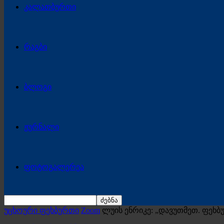
კალათბურთი
რაგბი
ბლოგი
ჟურნალი
ფოტოგალერეა
უცხოური ფეხბურთი
Zoom
ლუის ენრიკე: „დავუთმეთ. ფეხ