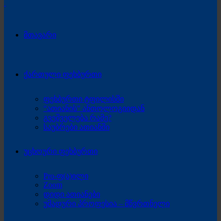
მთავარი
ქართული ფეხბურთი
ფეხბურთი ტფილისში
“ათიანის” ანთოლოგიიდან
გვეშველება რამე?
საუბრები ათიანში
უცხოური ფეხბურთი
Pro-ფ(ა)ილი
Zoom
დიდი ათიანები
უმადური პროფესია – მწვრთნელი