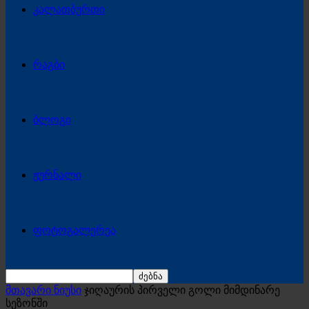
კალათბურთი
რაგბი
ბლოგი
ჟურნალი
ფოტოგალერეა
მთავარი ნიუსი
ჯიღაურის პირველი გოლი მიმდინარე
სეზონში