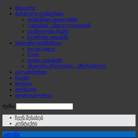
მთავარი
ქართული ფეხბურთი
ფეხბურთი ტფილისში
“ათიანის” ანთოლოგიიდან
გვეშველება რამე?
საუბრები ათიანში
უცხოური ფეხბურთი
Pro-ფ(ა)ილი
Zoom
დიდი ათიანები
უმადური პროფესია – მწვრთნელი
კალათბურთი
რაგბი
ბლოგი
ჟურნალი
ფოტოგალერეა
ძებნა
ჩვენ შესახებ
კონტაქტი
ათიანი