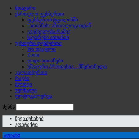
მთავარი
ქართული ფეხბურთი
ფეხბურთი ტფილისში
“ათიანის” ანთოლოგიიდან
გვეშველება რამე?
საუბრები ათიანში
უცხოური ფეხბურთი
Pro-ფ(ა)ილი
Zoom
დიდი ათიანები
უმადური პროფესია – მწვრთნელი
კალათბურთი
რაგბი
ბლოგი
ჟურნალი
ფოტოგალერეა
ძებნა
ჩვენ შესახებ
კონტაქტი
ათიანი