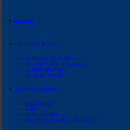
მთავარი
ქართული ფეხბურთი
ფეხბურთი ტფილისში
“ათიანის” ანთოლოგიიდან
გვეშველება რამე?
საუბრები ათიანში
უცხოური ფეხბურთი
Pro-ფ(ა)ილი
Zoom
დიდი ათიანები
უმადური პროფესია – მწვრთნელი