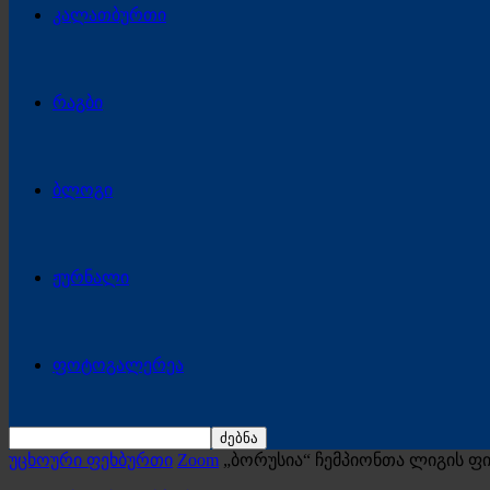
კალათბურთი
რაგბი
ბლოგი
ჟურნალი
ფოტოგალერეა
უცხოური ფეხბურთი
Zoom
„ბორუსია“ ჩემპიონთა ლიგის ფი