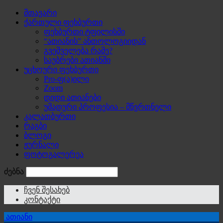
მთავარი
ქართული ფეხბურთი
ფეხბურთი ტფილისში
“ათიანის” ანთოლოგიიდან
გვეშველება რამე?
საუბრები ათიანში
უცხოური ფეხბურთი
Pro-ფ(ა)ილი
Zoom
დიდი ათიანები
უმადური პროფესია – მწვრთნელი
კალათბურთი
რაგბი
ბლოგი
ჟურნალი
ფოტოგალერეა
ძებნა
ჩვენ შესახებ
კონტაქტი
ათიანი