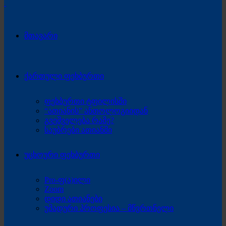
მთავარი
ქართული ფეხბურთი
ფეხბურთი ტფილისში
“ათიანის” ანთოლოგიიდან
გვეშველება რამე?
საუბრები ათიანში
უცხოური ფეხბურთი
Pro-ფ(ა)ილი
Zoom
დიდი ათიანები
უმადური პროფესია – მწვრთნელი