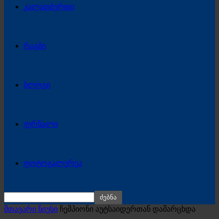
კალათბურთი
რაგბი
ბლოგი
ჟურნალი
ფოტოგალერეა
მთავარი ნიუსი
ჩემპიონი აუტსაიდერთან დამარცხდა