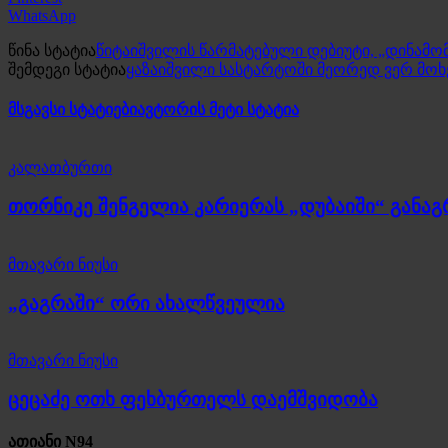
WhatsApp
წინა სტატია
წიტაიშვილის წარმატებული დებიუტი, „დინამომ
შემდეგი სტატია
ყაზაიშვილი სასტარტოში მეორედ ვერ მო
მსგავსი სტატიები
ავტორის მეტი სტატია
კალათბურთი
თორნიკე შენგელია კარიერას „დუბაიში“ განა
მთავარი ნიუსი
„გაგრაში“ ორი ახალწვეულია
მთავარი ნიუსი
ცეცაძე ოთხ ფეხბურთელს დაემშვიდობა
ათიანი N94