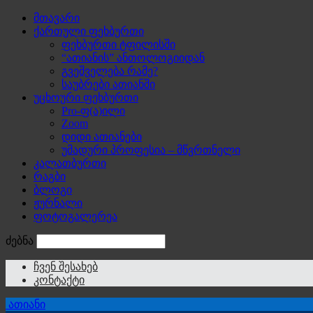
მთავარი
ქართული ფეხბურთი
ფეხბურთი ტფილისში
“ათიანის” ანთოლოგიიდან
გვეშველება რამე?
საუბრები ათიანში
უცხოური ფეხბურთი
Pro-ფ(ა)ილი
Zoom
დიდი ათიანები
უმადური პროფესია – მწვრთნელი
კალათბურთი
რაგბი
ბლოგი
ჟურნალი
ფოტოგალერეა
ძებნა
ჩვენ შესახებ
კონტაქტი
ათიანი