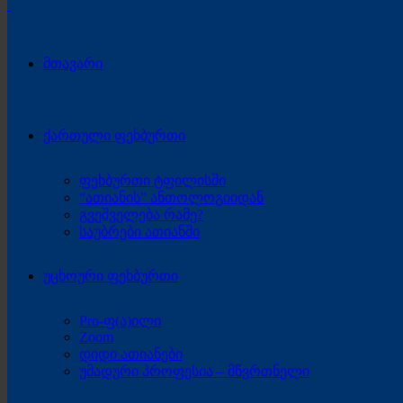
მთავარი
ქართული ფეხბურთი
ფეხბურთი ტფილისში
“ათიანის” ანთოლოგიიდან
გვეშველება რამე?
საუბრები ათიანში
უცხოური ფეხბურთი
Pro-ფ(ა)ილი
Zoom
დიდი ათიანები
უმადური პროფესია – მწვრთნელი