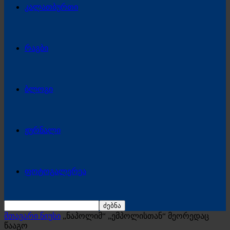
კალათბურთი
რაგბი
ბლოგი
ჟურნალი
ფოტოგალერეა
მთავარი ნიუსი
„ნაპოლიმ“ „ემპოლისთან“ მეორედაც
წააგო