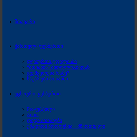
მთავარი
ქართული ფეხბურთი
ფეხბურთი ტფილისში
“ათიანის” ანთოლოგიიდან
გვეშველება რამე?
საუბრები ათიანში
უცხოური ფეხბურთი
Pro-ფ(ა)ილი
Zoom
დიდი ათიანები
უმადური პროფესია – მწვრთნელი