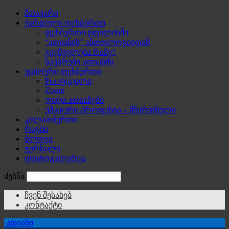
მთავარი
ქართული ფეხბურთი
ფეხბურთი ტფილისში
“ათიანის” ანთოლოგიიდან
გვეშველება რამე?
საუბრები ათიანში
უცხოური ფეხბურთი
Pro-ფ(ა)ილი
Zoom
დიდი ათიანები
უმადური პროფესია – მწვრთნელი
კალათბურთი
რაგბი
ბლოგი
ჟურნალი
ფოტოგალერეა
ძებნა
ჩვენ შესახებ
კონტაქტი
ათიანი