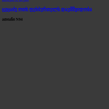
ცეცაძე ოთხ ფეხბურთელს დაემშვიდობა
ათიანი N94