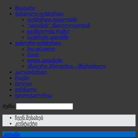
მთავარი
ქართული ფეხბურთი
ფეხბურთი ტფილისში
“ათიანის” ანთოლოგიიდან
გვეშველება რამე?
საუბრები ათიანში
უცხოური ფეხბურთი
Pro-ფ(ა)ილი
Zoom
დიდი ათიანები
უმადური პროფესია – მწვრთნელი
კალათბურთი
რაგბი
ბლოგი
ჟურნალი
ფოტოგალერეა
ძებნა
ჩვენ შესახებ
კონტაქტი
ათიანი