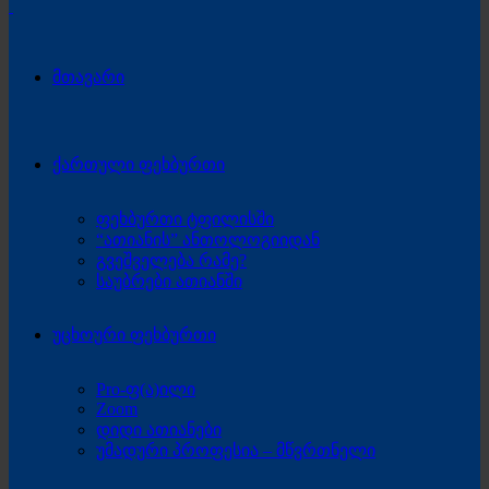
მთავარი
ქართული ფეხბურთი
ფეხბურთი ტფილისში
“ათიანის” ანთოლოგიიდან
გვეშველება რამე?
საუბრები ათიანში
უცხოური ფეხბურთი
Pro-ფ(ა)ილი
Zoom
დიდი ათიანები
უმადური პროფესია – მწვრთნელი