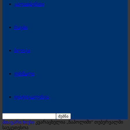
კალათბურთი
რაგბი
ბლოგი
ჟურნალი
ფოტოგალერეა
მთავარი ნიუსი
კვარაცხელია „ნაპოლიში“ თებერვალში
საუკეთესოა