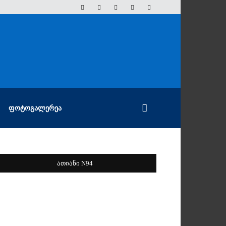
ᲤᲝᲢᲝᲒᲐᲚᲔᲠᲔᲐ
ათიანი N94