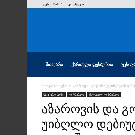
ჩვენ შესახებ
კონტაქტი
ათიანი
ᲛᲗᲐᲕᲐᲠᲘ
ᲥᲐᲠᲗᲣᲚᲘ ᲤᲔᲮᲑᲣᲠᲗᲘ
ᲣᲪᲮᲝᲣ
მთავარი ნიუსი
აზაროვის და გოჩოლეიშვილის უიბღ
მთავარი ნიუსი
ფეხბურთი
ქართული ფეხბურთი
აზაროვის და 
უიბღლო დებიუტ