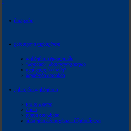
მთავარი
ქართული ფეხბურთი
ფეხბურთი ტფილისში
“ათიანის” ანთოლოგიიდან
გვეშველება რამე?
საუბრები ათიანში
უცხოური ფეხბურთი
Pro-ფ(ა)ილი
Zoom
დიდი ათიანები
უმადური პროფესია – მწვრთნელი