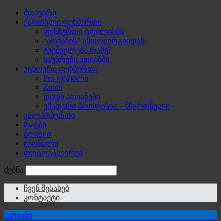
მთავარი
ქართული ფეხბურთი
ფეხბურთი ტფილისში
“ათიანის” ანთოლოგიიდან
გვეშველება რამე?
საუბრები ათიანში
უცხოური ფეხბურთი
Pro-ფ(ა)ილი
Zoom
დიდი ათიანები
უმადური პროფესია – მწვრთნელი
კალათბურთი
რაგბი
ბლოგი
ჟურნალი
ფოტოგალერეა
ძებნა
ჩვენ შესახებ
კონტაქტი
ათიანი