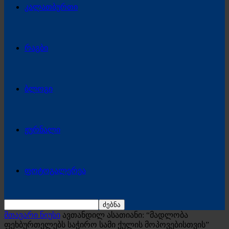
კალათბურთი
რაგბი
ბლოგი
ჟურნალი
ფოტოგალერეა
მთავარი ნიუსი
ავთანდილ ასათიანი: “მადლობა
ფეხბურთელებს საჭირო სამი ქულის მოპოვებისთვის”