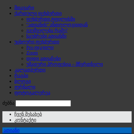
მთავარი
ქართული ფეხბურთი
ფეხბურთი ტფილისში
“ათიანის” ანთოლოგიიდან
გვეშველება რამე?
საუბრები ათიანში
უცხოური ფეხბურთი
Pro-ფ(ა)ილი
Zoom
დიდი ათიანები
უმადური პროფესია – მწვრთნელი
კალათბურთი
რაგბი
ბლოგი
ჟურნალი
ფოტოგალერეა
ძებნა
ჩვენ შესახებ
კონტაქტი
ათიანი