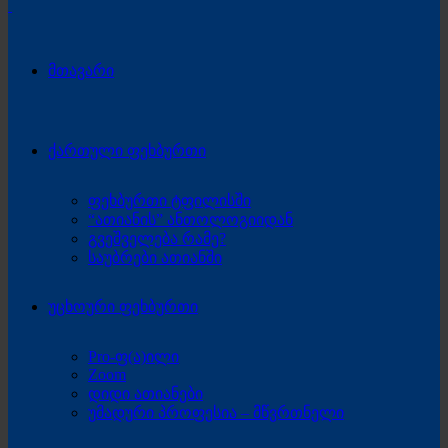
მთავარი
ქართული ფეხბურთი
ფეხბურთი ტფილისში
“ათიანის” ანთოლოგიიდან
გვეშველება რამე?
საუბრები ათიანში
უცხოური ფეხბურთი
Pro-ფ(ა)ილი
Zoom
დიდი ათიანები
უმადური პროფესია – მწვრთნელი