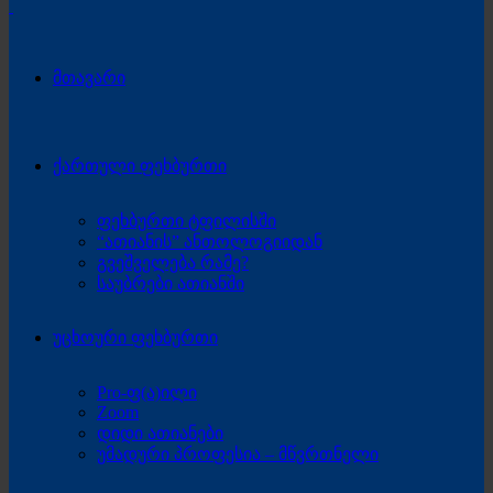
მთავარი
ქართული ფეხბურთი
ფეხბურთი ტფილისში
“ათიანის” ანთოლოგიიდან
გვეშველება რამე?
საუბრები ათიანში
უცხოური ფეხბურთი
Pro-ფ(ა)ილი
Zoom
დიდი ათიანები
უმადური პროფესია – მწვრთნელი