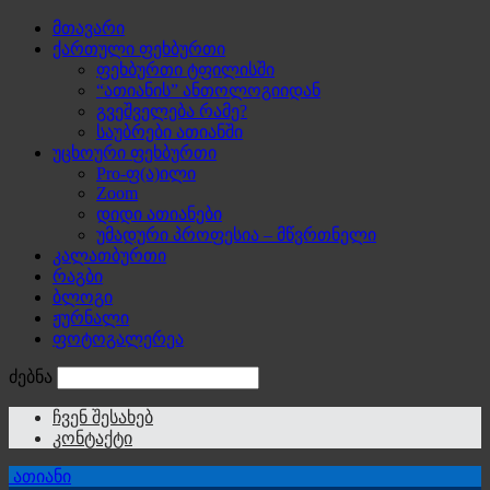
მთავარი
ქართული ფეხბურთი
ფეხბურთი ტფილისში
“ათიანის” ანთოლოგიიდან
გვეშველება რამე?
საუბრები ათიანში
უცხოური ფეხბურთი
Pro-ფ(ა)ილი
Zoom
დიდი ათიანები
უმადური პროფესია – მწვრთნელი
კალათბურთი
რაგბი
ბლოგი
ჟურნალი
ფოტოგალერეა
ძებნა
ჩვენ შესახებ
კონტაქტი
ათიანი