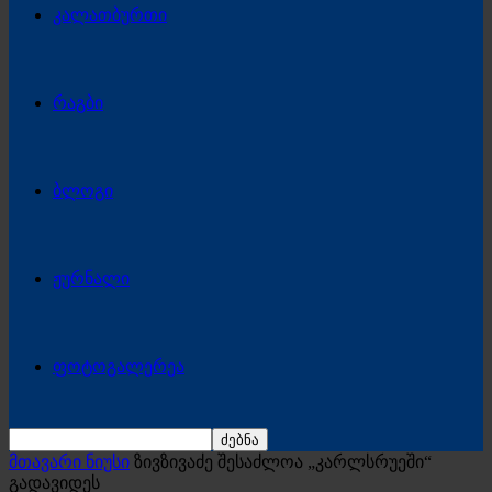
კალათბურთი
რაგბი
ბლოგი
ჟურნალი
ფოტოგალერეა
მთავარი ნიუსი
ზივზივაძე შესაძლოა „კარლსრუეში“
გადავიდეს