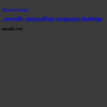
მთავარი ნიუსი
„დილაში“ ახალგაზრდა ლატვიელი ჩაირიცხა
ათიანი N94