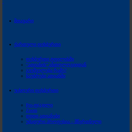
მთავარი
ქართული ფეხბურთი
ფეხბურთი ტფილისში
“ათიანის” ანთოლოგიიდან
გვეშველება რამე?
საუბრები ათიანში
უცხოური ფეხბურთი
Pro-ფ(ა)ილი
Zoom
დიდი ათიანები
უმადური პროფესია – მწვრთნელი