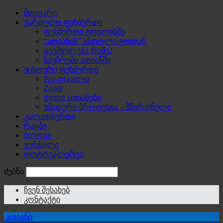
მთავარი
ქართული ფეხბურთი
ფეხბურთი ტფილისში
“ათიანის” ანთოლოგიიდან
გვეშველება რამე?
საუბრები ათიანში
უცხოური ფეხბურთი
Pro-ფ(ა)ილი
Zoom
დიდი ათიანები
უმადური პროფესია – მწვრთნელი
კალათბურთი
რაგბი
ბლოგი
ჟურნალი
ფოტოგალერეა
ძებნა
ჩვენ შესახებ
კონტაქტი
ათიანი