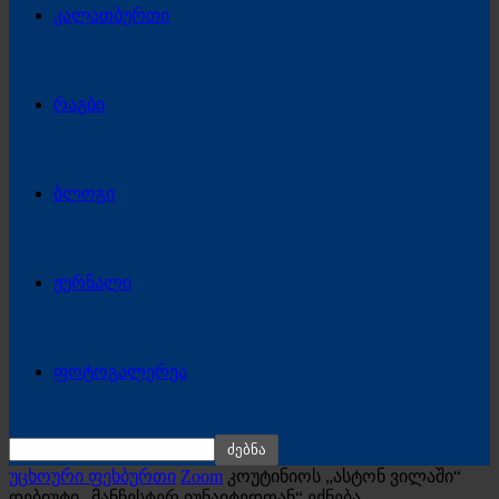
კალათბურთი
რაგბი
ბლოგი
ჟურნალი
ფოტოგალერეა
უცხოური ფეხბურთი
Zoom
კოუტინიოს „ასტონ ვილაში“
დებიუტი „მანჩესტერ იუნაიტედთან“ ექნება