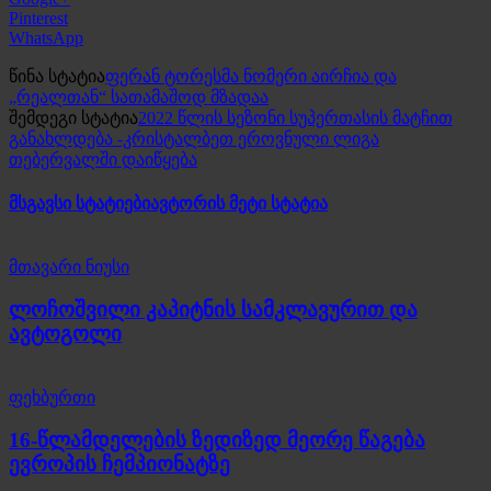
Pinterest
WhatsApp
წინა სტატია
ფერან ტორესმა ნომერი აირჩია და
„რეალთან“ სათამაშოდ მზადაა
შემდეგი სტატია
2022 წლის სეზონი სუპერთასის მატჩით
განახლდება -კრისტალბეთ ეროვნული ლიგა
თებერვალში დაიწყება
მსგავსი სტატიები
ავტორის მეტი სტატია
მთავარი ნიუსი
ლოჩოშვილი კაპიტნის სამკლავურით და
ავტოგოლი
ფეხბურთი
16-წლამდელების ზედიზედ მეორე წაგება
ევროპის ჩემპიონატზე