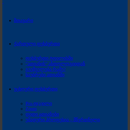
მთავარი
ქართული ფეხბურთი
ფეხბურთი ტფილისში
“ათიანის” ანთოლოგიიდან
გვეშველება რამე?
საუბრები ათიანში
უცხოური ფეხბურთი
Pro-ფ(ა)ილი
Zoom
დიდი ათიანები
უმადური პროფესია – მწვრთნელი