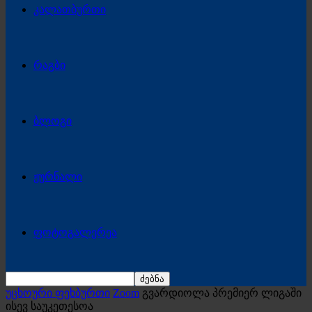
კალათბურთი
რაგბი
ბლოგი
ჟურნალი
ფოტოგალერეა
უცხოური ფეხბურთი
Zoom
გვარდიოლა პრემიერ ლიგაში
ისევ საუკეთესოა