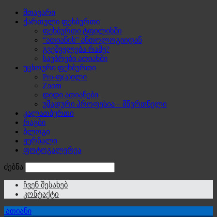
მთავარი
ქართული ფეხბურთი
ფეხბურთი ტფილისში
“ათიანის” ანთოლოგიიდან
გვეშველება რამე?
საუბრები ათიანში
უცხოური ფეხბურთი
Pro-ფ(ა)ილი
Zoom
დიდი ათიანები
უმადური პროფესია – მწვრთნელი
კალათბურთი
რაგბი
ბლოგი
ჟურნალი
ფოტოგალერეა
ძებნა
ჩვენ შესახებ
კონტაქტი
ათიანი